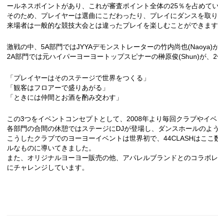
ールネスポイントがあり、これが審査ポイント全体の25％を占めて
そのため、プレイヤーは選曲にこだわったり、プレイにダンスを取り
来場者は一般的な競技大会とは違ったプレイを楽しむことができます
激戦の中、5A部門ではJYYAデモンストレーターの竹内尚也(Naoya)
2A部門では元ハイパーヨーヨートップスピナーの榊原俊(Shun)が、
「プレイヤーはそのステージで世界をつくる」
「観客はフロアーで盛りあがる」
「ときには仲間とお酒を酌み交わす」
この3つをイベントコンセプトとして、2008年より毎回クラブやイ
各部門の合間の休憩ではステージにDJが登場し、ダンスホールのよ
こうしたクラブでのヨーヨーイベントは世界初で、44CLASHはこ
ルなものに導いてきました。
また、オリジナルヨーヨー販売の他、アパレルブランドとのコラボレ
にチャレンジしています。