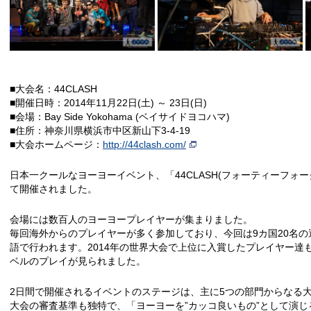
■大会名：44CLASH
■開催日時：2014年11月22日(土) ～ 23日(日)
■会場：Bay Side Yokohama (ベイサイドヨコハマ)
■住所：神奈川県横浜市中区新山下3-4-19
■大会ホームページ：
http://44clash.com/
日本一クールなヨーヨーイベント、「44CLASH(フォーティーフォ
て開催されました。
会場には数百人のヨーヨープレイヤーが集まりました。
毎回海外からのプレイヤーが多く参加しており、今回は9カ国20名の
語で行われます。2014年の世界大会で上位に入賞したプレイヤー達
ベルのプレイが見られました。
2日間で開催されるイベントのステージは、主に5つの部門からなる
大会の審査基準も独特で、「ヨーヨーを”カッコ良いもの”として演じる