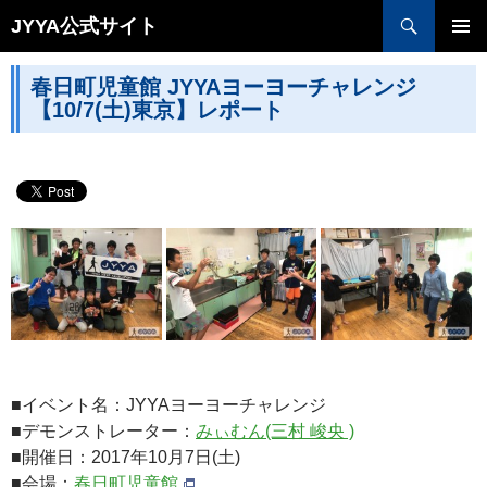
検索
JYYA公式サイト
コンテンツへ移動
春日町児童館 JYYAヨーヨーチャレンジ
【10/7(土)東京】レポート
■イベント名：JYYAヨーヨーチャレンジ
■デモンストレーター：
みぃむん(三村 峻央 )
■開催日：2017年10月7日(土)
■会場：
春日町児童館